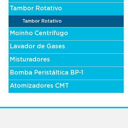
Tambor Rotativo
Tambor Rotativo
Moinho Centrífugo
Lavador de Gases
Misturadores
Bomba Peristáltica BP-1
Atomizadores CMT