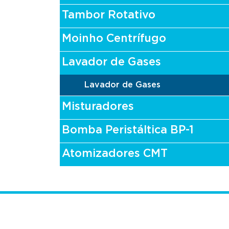
Tambor Rotativo
Moinho Centrífugo
Lavador de Gases
Lavador de Gases
Misturadores
Bomba Peristáltica BP-1
Atomizadores CMT