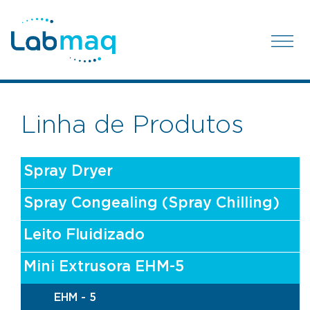
Linha de Produtos
Spray Dryer
Spray Congealing (Spray Chilling)
Leito Fluidizado
Mini Extrusora EHM-5
EHM - 5