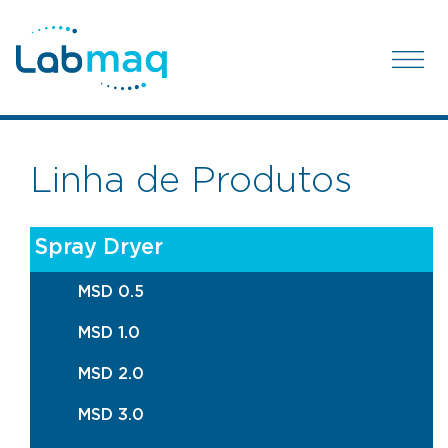
Linha de Produtos
Spray Dryer
MSD 0.5
MSD 1.0
MSD 2.0
MSD 3.0