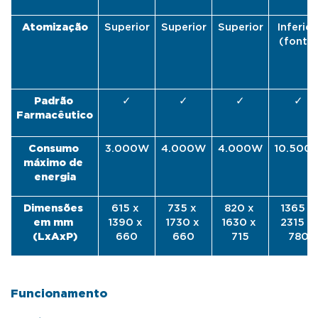
Atomização
Superior
Superior
Superior
Inferior 
(fonte
✓
✓
✓
✓
Padrão 
Farmacêutico
Consumo 
3.000W
4.000W
4.000W
10.500
máximo de 
energia
Dimensões 
615 x 
735 x 
820 x 
1365 x 
em mm 
1390 x 
1730 x 
1630 x 
2315 x 
(LxAxP)
660
660
715
780
Funcionamento