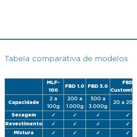
Tabela comparativa de modelos
MLF-
FBD
FBD 1.0
FBD 3.0
100
Customiz
2 a
200 a
500 a
Capacidade
20 a 200
100g
1.000g
3.000g
Secagem
✓
✓
✓
✓
Revestimento
✓
✓
✓
✓
Mistura
✓
✓
✓
✓