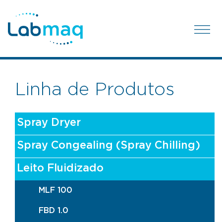
Linha de Produtos
Spray Dryer
Spray Congealing (Spray Chilling)
Leito Fluidizado
MLF 100
FBD 1.0