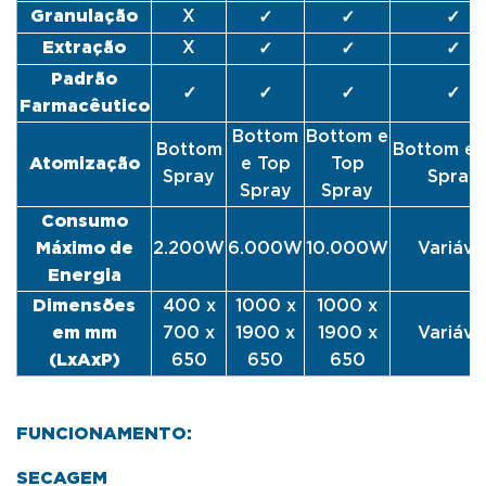
Granulação
X
✓
✓
✓
Extração
X
✓
✓
✓
Padrão
✓
✓
✓
✓
Farmacêutico
Bottom
Bottom e
Bottom
Bottom e 
Atomização
e Top
Top
Spray
Spray
Spray
Spray
Consumo
Máximo de
2.200W
6.000W
10.000W
Variáve
Energia
Dimensões
400 x
1000 x
1000 x
em mm
700 x
1900 x
1900 x
Variáve
(LxAxP)
650
650
650
FUNCIONAMENTO:
SECAGEM