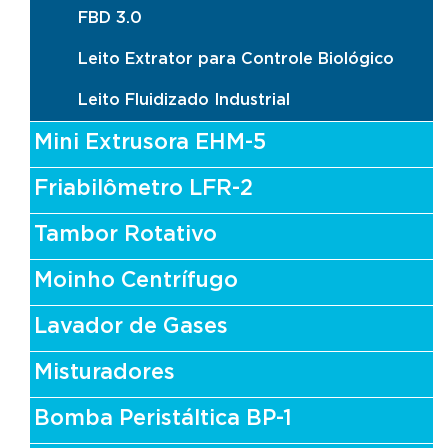
FBD 3.0
Leito Extrator para Controle Biológico
Leito Fluidizado Industrial
Mini Extrusora EHM-5
Friabilômetro LFR-2
Tambor Rotativo
Moinho Centrífugo
Lavador de Gases
Misturadores
Bomba Peristáltica BP-1