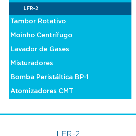
LFR-2
Tambor Rotativo
Moinho Centrífugo
Lavador de Gases
Misturadores
Bomba Peristáltica BP-1
Atomizadores CMT
LFR-2