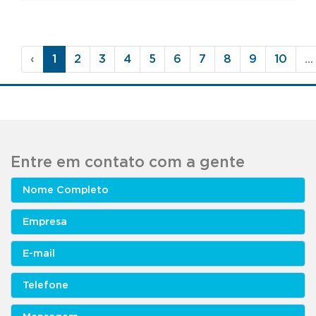
‹
1
2
3
4
5
6
7
8
9
10
...
Entre em contato com a gente