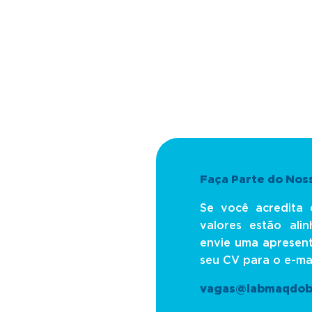
Faça Parte do Nos
Se você acredita 
valores estão ali
envie uma apresen
seu CV para o e-mai
vagas@labmaqdobr