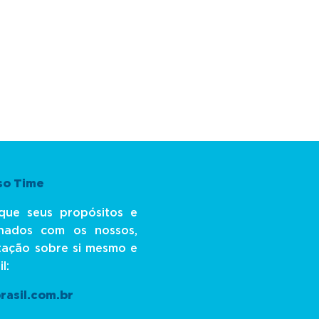
so Time
que seus propósitos e
nhados com os nossos,
tação sobre si mesmo e
l:
asil.com.br