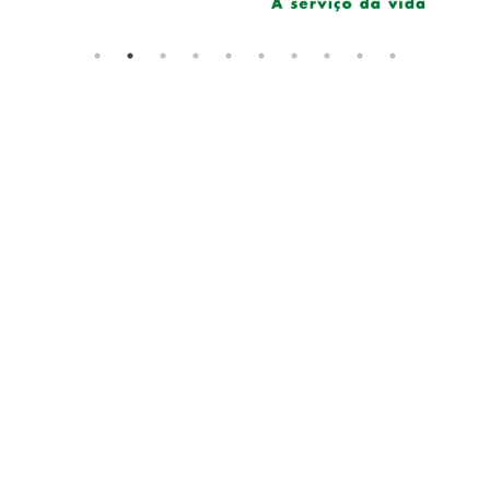
Notícias
Ciência e Inovação em Foco: A Labmaq no