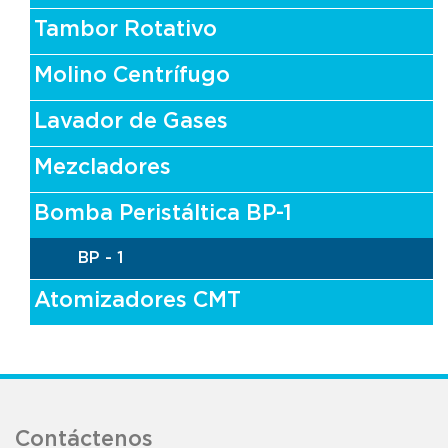
Tambor Rotativo
Molino Centrífugo
Lavador de Gases
Mezcladores
Bomba Peristáltica BP-1
BP - 1
Atomizadores CMT
Contáctenos