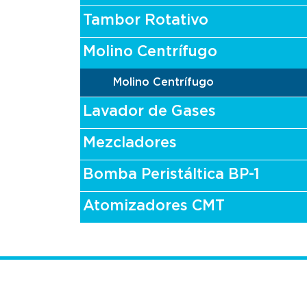
Tambor Rotativo
Molino Centrífugo
Molino Centrífugo
Lavador de Gases
Mezcladores
Bomba Peristáltica BP-1
Atomizadores CMT