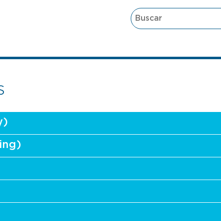
s
y)
ing)