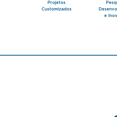
ização
Projetos
Pesq
dução
Customizados
Desenvo
Label)
e Ino