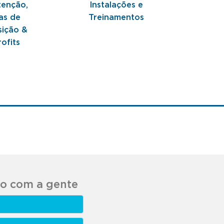
enção,
Instalações e
Terce
as de
Treinamentos
de P
ição &
(Whit
ofits
to com a gente