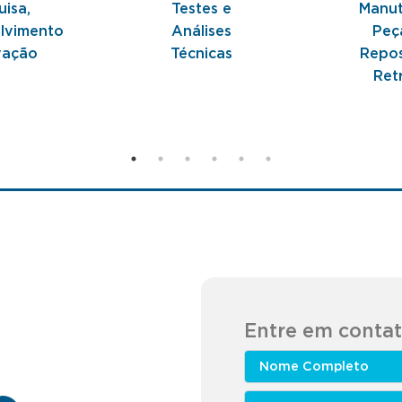
uisa,
Testes e
Manut
lvimento
Análises
Peç
vação
Técnicas
Repos
Retr
Entre em conta